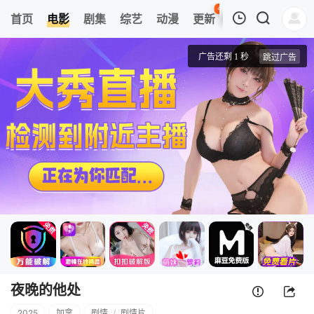
48
首页
电影
剧集
综艺
动漫
更新
热榜
APP
我的观影记录
夜晚的他处
正片
清空
夜晚的他处
2025
加拿
剧情
/
剧情片