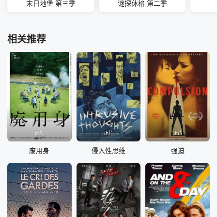
末日地堡 第三季
谜探休格 第二季
相关推荐
正片
正片
正片
废用身
侵入性思维
强迫