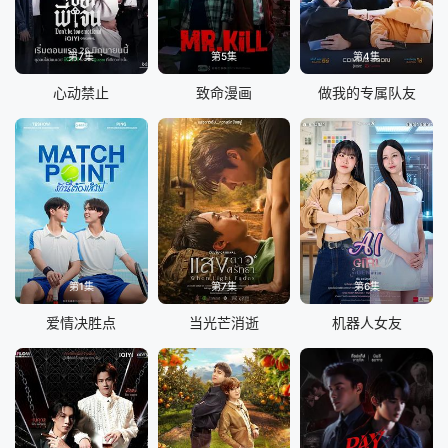
第7集
第5集
第4集
心动禁止
致命漫画
做我的专属队友
第1集
第7集
第6集
爱情决胜点
当光芒消逝
机器人女友