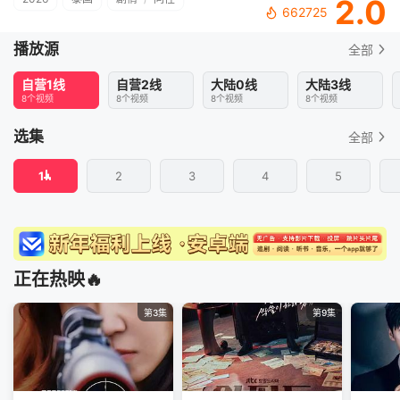
2.0
662725
播放源
全部
自营1线
自营2线
大陆0线
大陆3线
8个视频
8个视频
8个视频
8个视频
选集
全部
1
2
3
4
5
正在热映🔥
第3集
第9集