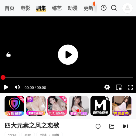
89
首页
电影
剧集
综艺
动漫
更新
热榜
APP
我的观影记录
四大元素之风之恋歌
1
清空
四大元素之风之恋歌
2026
泰国
剧情
/
同性