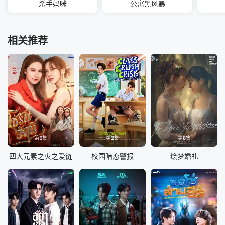
杀手妈咪
公寓黑风暴
相关推荐
第5集
第2集
第8集
四大元素之火之爱链
校园暗恋警报
绘梦婚礼