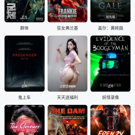
正片
正片
抢先版
群体
狂女弗兰基
盖尔：黄砖路
正片
注册送8888
正片
鬼上车
天天送福利
妖怪录像