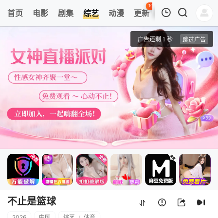
104
首页
电影
剧集
综艺
动漫
更新
热榜
APP
我的观影记录
不止是篮球
第1期
清空
不止是篮球
2026
中国
综艺
/
体育