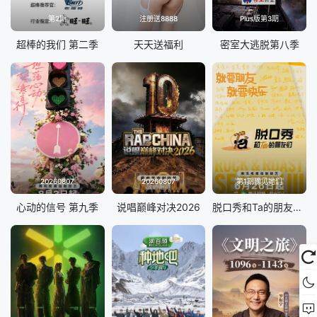
第2期
注册送8888
Plus版第3期
超棒的我们 第二季
天天送福利
密室大逃脱第八季
20260807
20260807
第1期豫见她们
心动的信号 第九季
说唱巅峰对决2026
脱口秀和Ta的朋友们 第三季