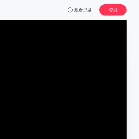
观看记录
登录
我的观影记录
灯火归途
正片
清空