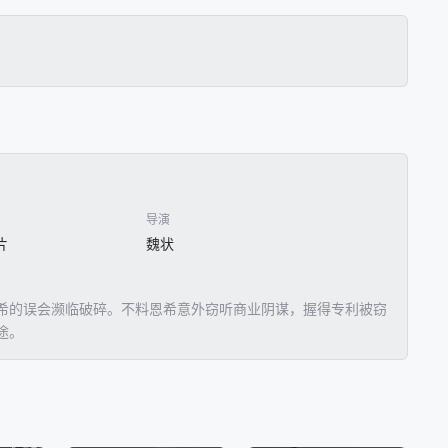
导演
片
魏状
希的误会濒临破碎。不料恩希意外窃听商业阴谋，握得专利被窃
途。