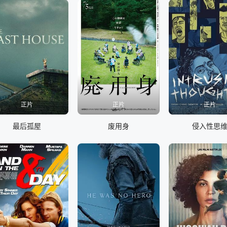
正片
正片
正片
最后孤屋
废用身
侵入性思