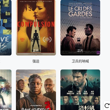
正片
正片
维
强迫
卫兵的呐喊