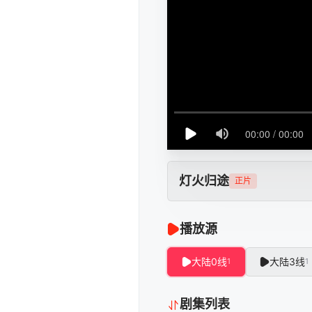
灯火归途
正片
播放源
大陆0线
大陆3线
1
1
剧集列表