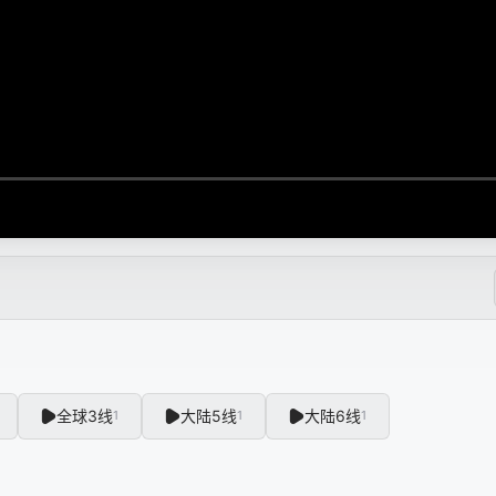
全球3线
大陆5线
大陆6线
1
1
1