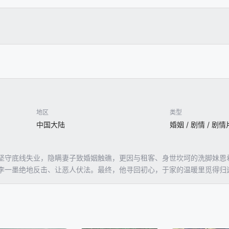
地区
类型
中国大陆
婚姻 / 剧情 / 剧情
坚守底线失业，隐瞒妻子致婚姻触礁，更因与租客、身世坎坷的洗脚妹恩
李一墨绝地反击、让恶人伏法。最终，他寻回初心，于家的温暖里觅得归