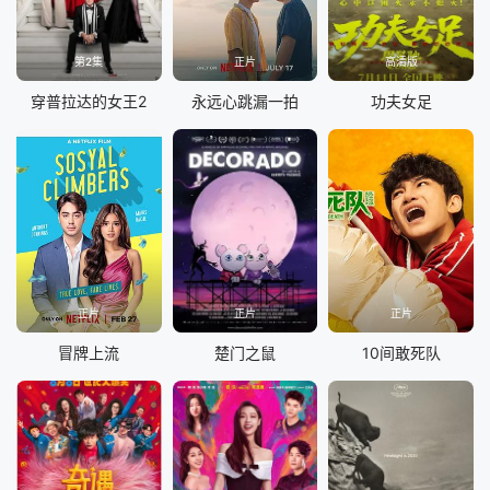
第2集
正片
高清版
穿普拉达的女王2
永远心跳漏一拍
功夫女足
正片
正片
正片
冒牌上流
楚门之鼠
10间敢死队