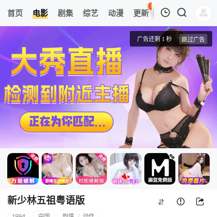
36
首页
电影
剧集
综艺
动漫
更新
热榜
APP
我的观影记录
新少林五祖粤语版
正片
清空
新少林五祖粤语版
1994
中国
剧情
/
动作