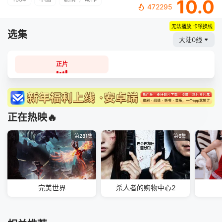
10.0
472295
无法播放,卡顿换线
选集
大陆0线
正片
正在热映🔥
第281集
第6集
完美世界
杀人者的购物中心2