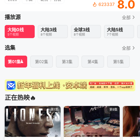
8.0
623337
播放源
全部
大陆0线
大陆3线
全球3线
大陆5线
5个视频
8个视频
8个视频
7个视频
选集
全部
第01集
第02集
第3集
第4集
第5集
正在热映🔥
第1集
第9集