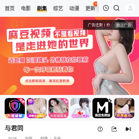
108
首页
电影
剧集
综艺
动漫
更新
热榜
APP
我的观影记录
与君同
第01集
清空
与君同
2026
中国
剧情
/
古装