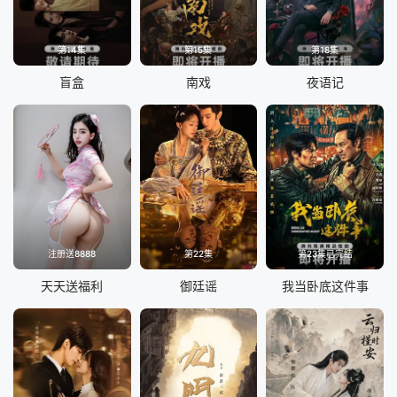
第14集
第15集
第18集
盲盒
南戏
夜语记
注册送8888
第22集
第23集已完结
天天送福利
御廷谣
我当卧底这件事