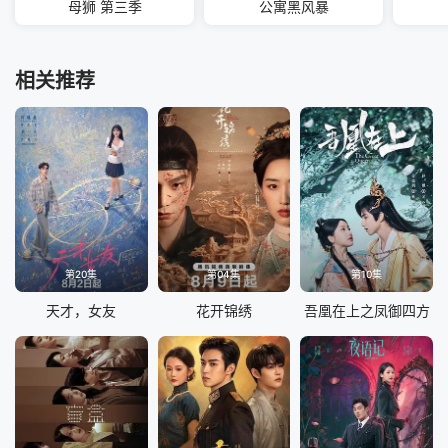
母狮 第三季
公寓黑风暴
相关推荐
第20集
第04集
第10集
天才，女友
花开锦绣
吾凰在上之凤御四方