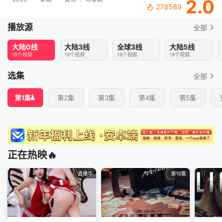
2.0
278589
播放源
全部
大陆0线
大陆3线
全球3线
大陆5线
19个视频
19个视频
19个视频
19个视频
选集
全部
第1集
第2集
第3集
第4集
第5集
正在热映🔥
直播中
第10集