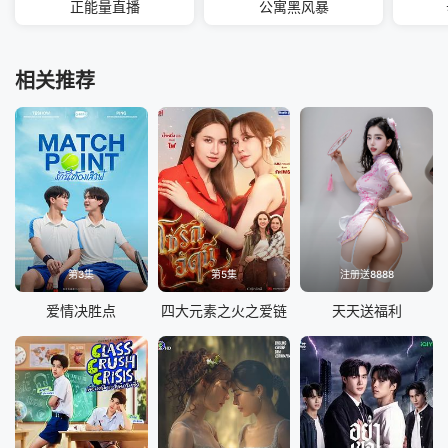
正能量直播
公寓黑风暴
相关推荐
第3集
第5集
注册送8888
爱情决胜点
四大元素之火之爱链
天天送福利