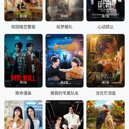
第2集
第8集
第7集
校园暗恋警报
绘梦婚礼
心动禁止
第5集
第4集
第7集
致命漫画
做我的专属队友
当光芒消逝