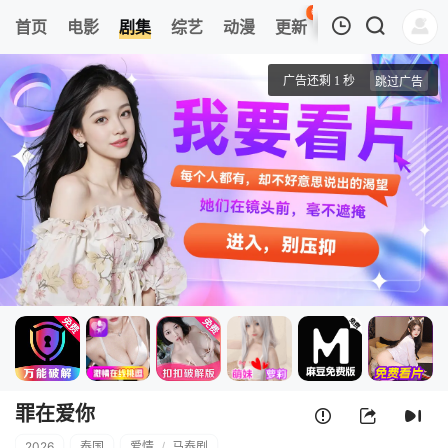
66
首页
电影
剧集
综艺
动漫
更新
热榜
APP
我的观影记录
罪在爱你
第1集
清空
罪在爱你
2026
泰国
爱情
/
马泰剧