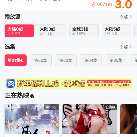
3.0
607191
播放源
全部
大陆0线
大陆3线
全球3线
大陆5线
27个视频
27个视频
27个视频
27个视频
选集
全部
第01集
第02集
第03集
第04集
第05集
正在热映🔥
第186集
直播中