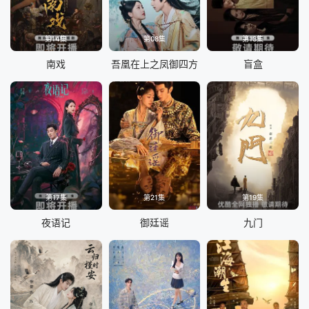
第14集
第08集
第13集
南戏
吾凰在上之凤御四方
盲盒
第17集
第21集
第19集
夜语记
御廷谣
九门