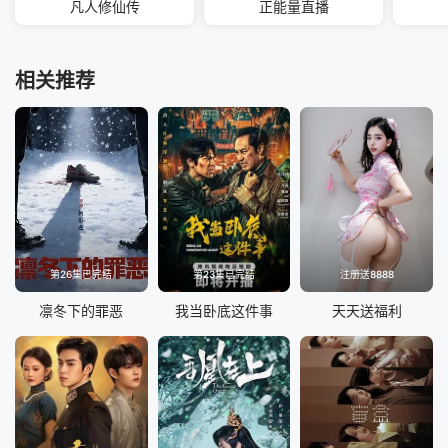
凡人修仙传
正能量直播
相关推荐
第26集已完结
第23集已完结
注册送8888
凛冬下的罪恶
我当卧底这件事
天天送福利