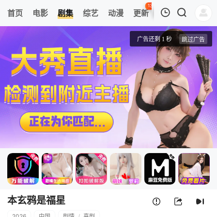
134
首页
电影
剧集
综艺
动漫
更新
热榜
APP
我的观影记录
本玄鸦是福星
第01集
清空
本玄鸦是福星
2026
中国
剧情
/
喜剧