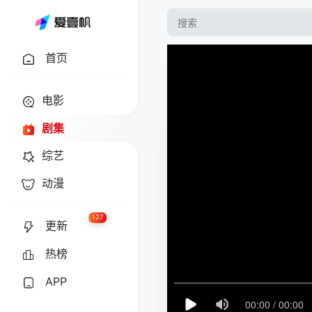
首页
电影
剧集
综艺
动漫
127
更新
热榜
APP