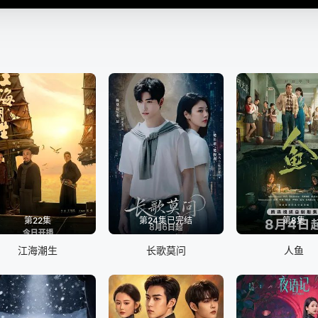
第22集
第24集已完结
第8集
江海潮生
长歌莫问
人鱼