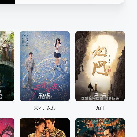
第16集
第17集
第18集
第19集
第20集
第21集
第22集
第23集
第24集
第14集
第16集
天才，女友
九门