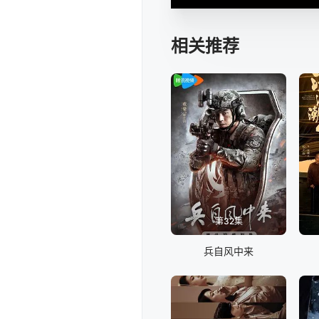
相关推荐
第32集
兵自风中来