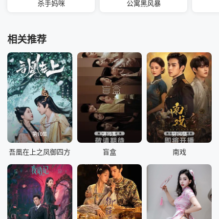
杀手妈咪
公寓黑风暴
相关推荐
第10集
第13集
第14集
吾凰在上之凤御四方
盲盒
南戏