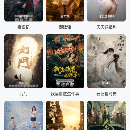
第18集
第22集
注册送8888
夜语记
御廷谣
天天送福利
第20集
第23集已完结
第24集
九门
我当卧底这件事
云归槿时安