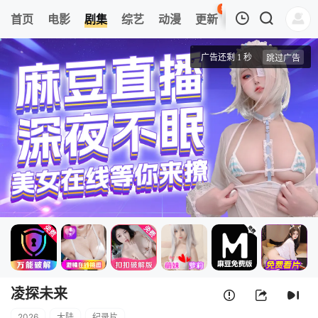
89
首页
电影
剧集
综艺
动漫
更新
热榜
APP
我的观影记录
凌探未来
第1集
清空
凌探未来
2026
大陆
纪录片