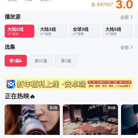
3.0
847007
播放源
全部
大陆0线
大陆3线
全球3线
大陆5线
3个视频
3个视频
3个视频
3个视频
选集
全部
第1集
第02集
第3集
正在热映🔥
第3集
第9集