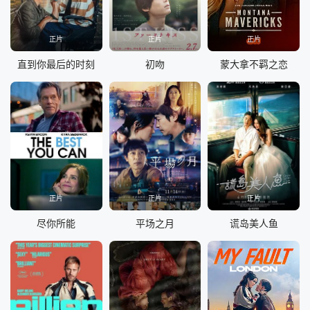
正片
正片
正片
直到你最后的时刻
初吻
蒙大拿不羁之恋
正片
正片
正片
尽你所能
平场之月
谎岛美人鱼