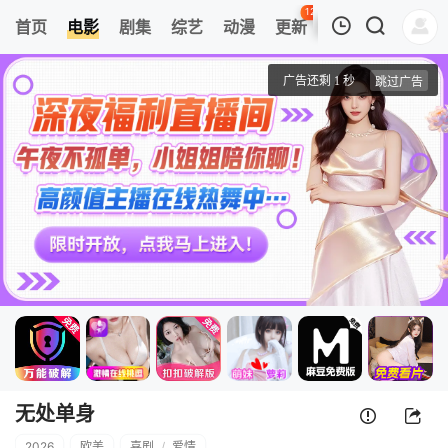
120
首页
电影
剧集
综艺
动漫
更新
热榜
APP
我的观影记录
无处单身
1080P
清空
无处单身
2026
欧美
喜剧
/
爱情