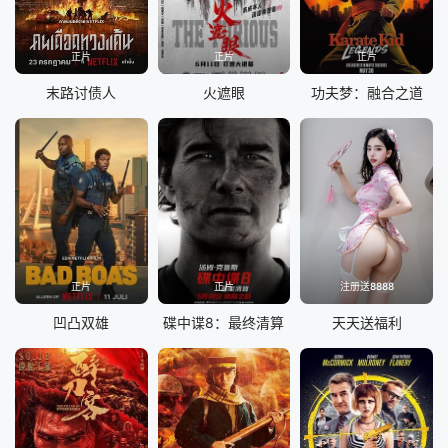
正片
正片
正片
末路讨债人
火遮眼
功夫梦：融合之道
正片
正片
注册送8888
凹凸双雄
碟中谍8：最终清算
天天送福利