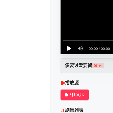
债要讨爱要留
第1集
播放源
大陆0线
10
剧集列表