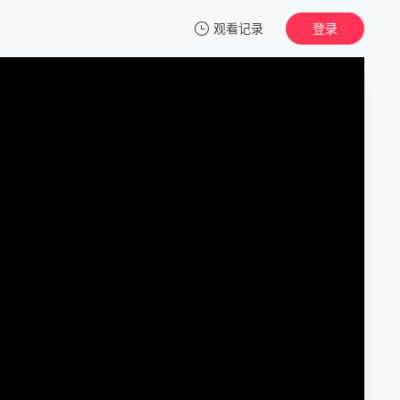
观看记录
登录
我的观影记录
债要讨爱要留
第1集
清空