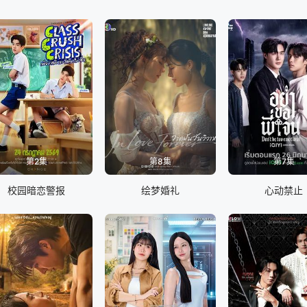
第2集
第8集
第7集
校园暗恋警报
绘梦婚礼
心动禁止