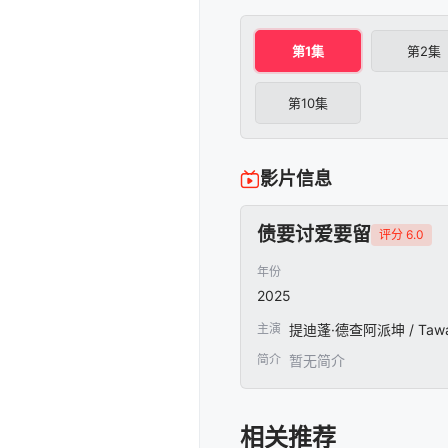
第1集
第2集
第10集
影片信息
债要讨爱要留
评分 6.0
年份
2025
主演
提迪蓬·德查阿派坤 / Tawans
简介
暂无简介
相关推荐