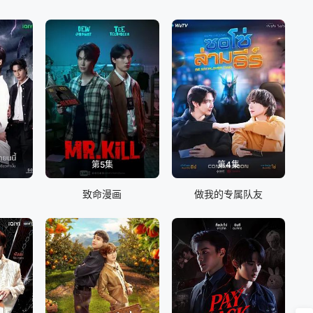
第5集
第4集
致命漫画
做我的专属队友