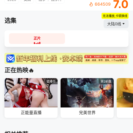
7.0
664509
无法播放,卡顿换线
选集
大陆0线
正片
正在热映🔥
直播中
第281集
正能量直播
完美世界