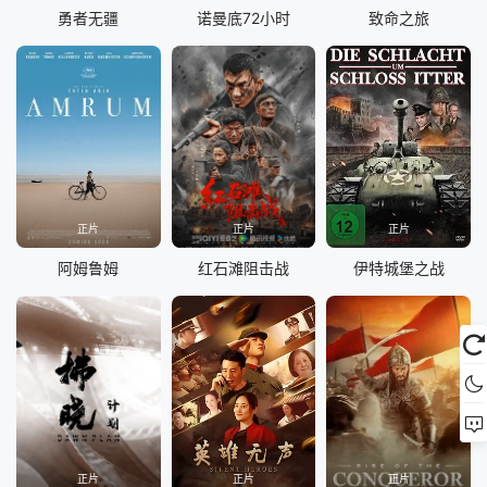
勇者无疆
诺曼底72小时
致命之旅
正片
正片
正片
阿姆鲁姆
红石滩阻击战
伊特城堡之战
正片
正片
正片