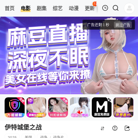
123
首页
电影
剧集
综艺
动漫
更新
热榜
APP
我的观影记录
伊特城堡之战
正片
清空
伊特城堡之战
2025
美国
战争
/
战争片