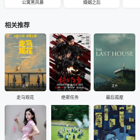
公寓黑风暴
婚姻之后
相关推荐
正片
正片
正片
走马观花
绝密任务
最后孤屋