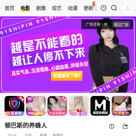
44
首页
电影
剧集
综艺
动漫
更新
热榜
APP
我的观影记录
顿巴斯的养蜂人
正片
清空
顿巴斯的养蜂人
2024
乌克
剧情
/
剧情片