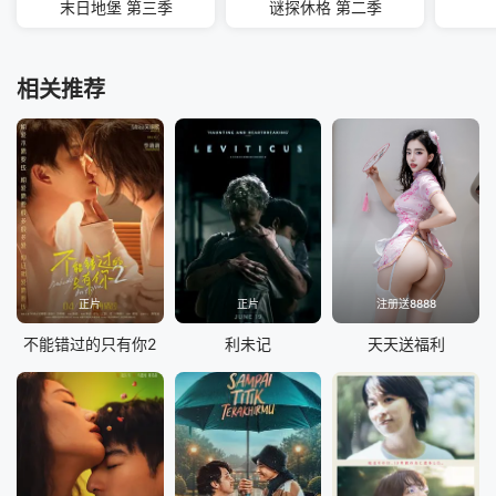
末日地堡 第三季
谜探休格 第二季
相关推荐
正片
正片
注册送8888
不能错过的只有你2
利未记
天天送福利