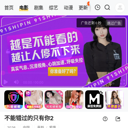
48
首页
电影
剧集
综艺
动漫
更新
热榜
APP
我的观影记录
不能错过的只有你2
正片
清空
不能错过的只有你2
2026
中国
喜剧
/
爱情