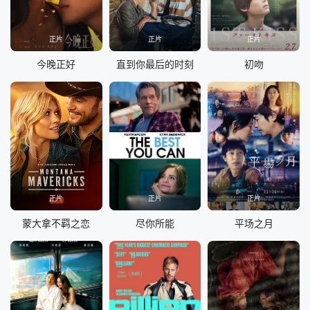
正片
正片
正片
今晚正好
直到你最后的时刻
初吻
正片
正片
正片
蒙大拿不羁之恋
尽你所能
平场之月