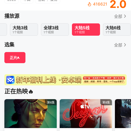
2.0
416621
播放源
全部
大陆3线
全球3线
大陆5线
大陆6线
1个视频
1个视频
1个视频
1个视频
选集
全部
正片
正在热映🔥
第6集
第8集