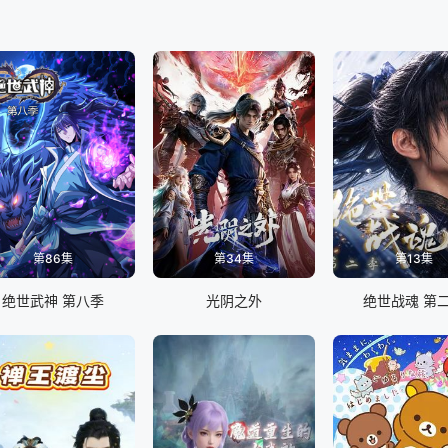
第86集
第34集
第13集
绝世武神 第八季
光阴之外
绝世战魂 第