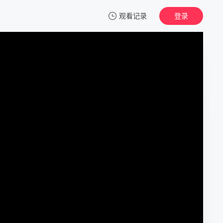
观看记录
登录
我的观影记录
叶罗丽金鎏心
第1集
清空