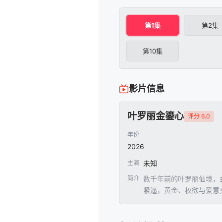
第1集
第2集
第10集
影片信息
叶罗丽金鎏心
评分 6.0
年份
2026
主演
未知
简介
数千年前的叶罗丽仙境，
紧逼，黄金、权欲与爱意