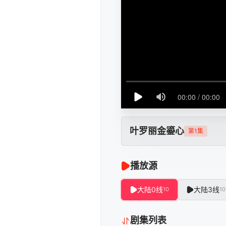
叶罗丽金鎏心
第1集
播放源
大陆0线
大陆3线
10
10
剧集列表