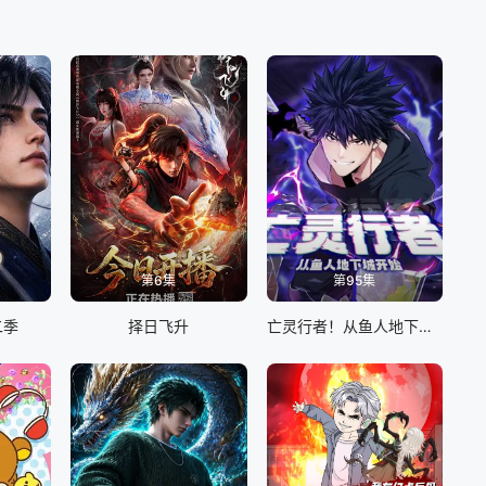
第6集
第95集
二季
择日飞升
亡灵行者！从鱼人地下城开始 动态漫画