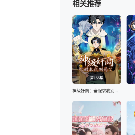
相关推荐
第155集
神级奸商：全服求我别薅了 动态漫画