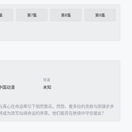
集
第7集
第8集
第9集
导演
 中国动漫
未知
与真心在命运牵引下悄然靠近。然而，曼多拉的贪欲与阴谋步步
将成为改写仙境命运的序章。他们能否在绝境中守住彼此？