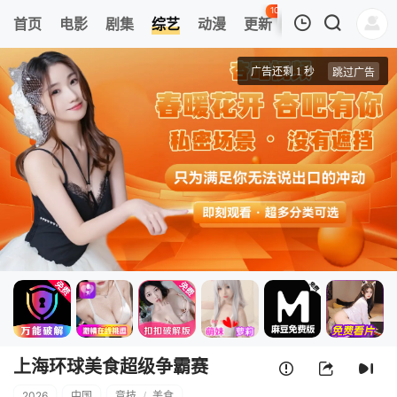
103
首页
电影
剧集
综艺
动漫
更新
热榜
APP
我的观影记录
上海环球美食超级争霸赛
第1期
清空
上海环球美食超级争霸赛
2026
中国
竞技
/
美食