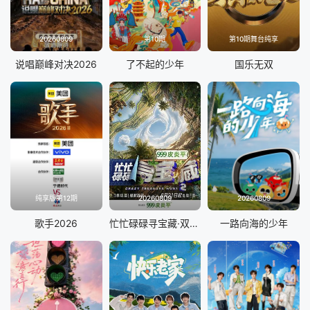
20260809
第10期
第10期舞台纯享
说唱巅峰对决2026
了不起的少年
国乐无双
纯享版第12期
20260809
20260809
歌手2026
忙忙碌碌寻宝藏·双人成行季
一路向海的少年