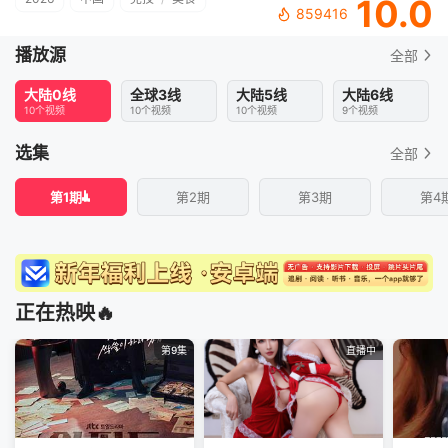
10.0
859416
播放源
全部
大陆0线
全球3线
大陆5线
大陆6线
10个视频
10个视频
10个视频
9个视频
选集
全部
第1期
第2期
第3期
第4
正在热映🔥
第9集
直播中