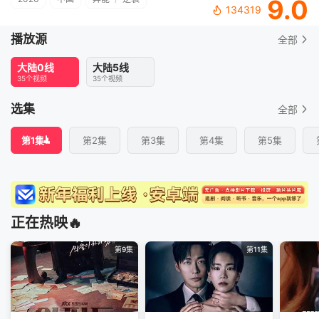
9.0
134319
播放源
全部
大陆0线
大陆5线
35个视频
35个视频
选集
全部
第1集
第2集
第3集
第4集
第5集
正在热映🔥
第9集
第11集