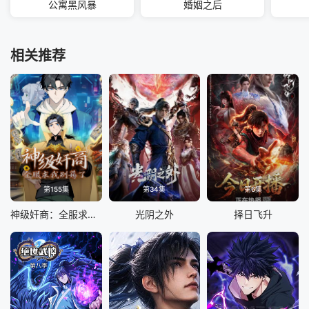
公寓黑风暴
婚姻之后
相关推荐
第155集
第34集
第6集
神级奸商：全服求我别薅了 动态漫画
光阴之外
择日飞升