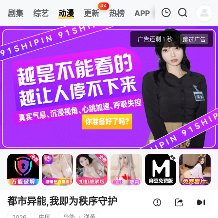
44
剧集
综艺
动漫
更新
热榜
APP
我的观影记录
都市异能,我即为秩序守护者！动态漫画
第1集
清空
都市异能,我即为秩序守护
2026
中国
异能
/
逆袭