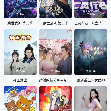
第86集
第13集
第95集
绝世武神 第八季
绝世战魂 第二季
亡灵行者！从鱼人地下城开始 动态漫画
第122集
第143集
第143集
禅王渡尘
娇娇的精分皇叔今天又吃醋了
魔道重生的女武神