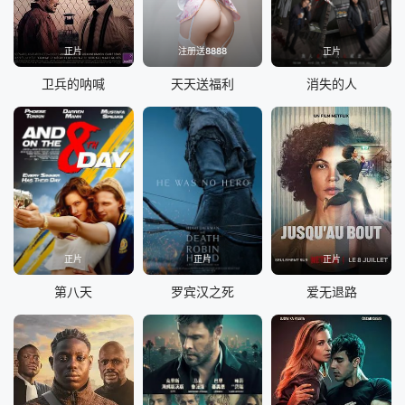
正片
注册送8888
正片
卫兵的呐喊
天天送福利
消失的人
正片
正片
正片
第八天
罗宾汉之死
爱无退路