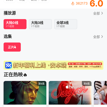
6.0
362173
播放源
全部
大陆0线
大陆3线
全球3线
1个视频
1个视频
1个视频
选集
全部
正片
正在热映🔥
第6集
第8集