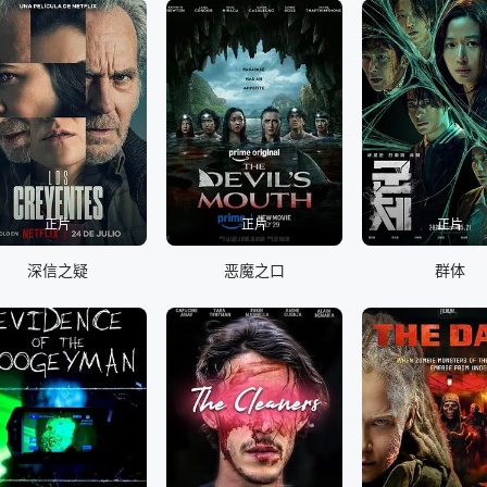
正片
正片
正片
深信之疑
恶魔之口
群体