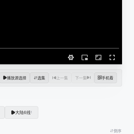
播放源选择
选集
上一集
下一集
手机看
大陆6线
1
倒序