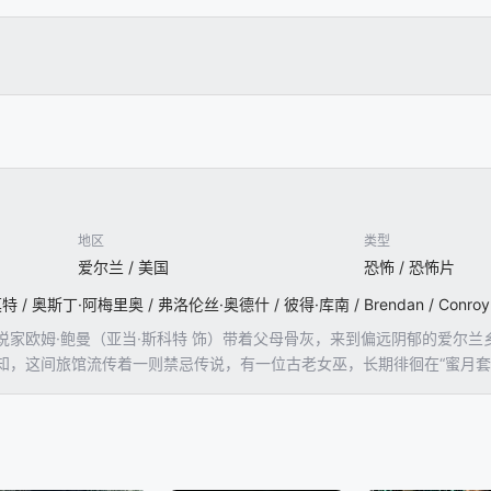
地区
类型
爱尔兰 / 美国
恐怖 / 恐怖片
说家欧姆·鲍曼（亚当·斯科特 饰）带着父母骨灰，来到偏远阴郁的爱尔
知，这间旅馆流传着一则禁忌传说，有一位古老女巫，长期徘徊在“蜜月套
此不以为意，但当旅馆出现离奇失踪事件，他也逐渐产生诡异幻觉，仿佛