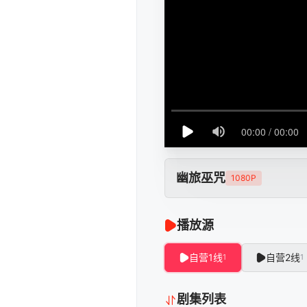
幽旅巫咒
1080P
播放源
自营1线
自营2线
1
1
剧集列表