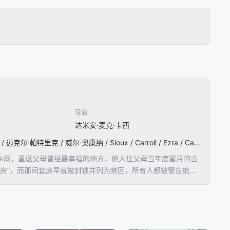
导演
达米安·麦克·卡西
亚当·斯科特 / 大卫·威尔莫特 / 奥斯丁·阿梅里奥 / 弗洛伦丝·奥德什 / 彼得·库南 / Brendan / Conroy / 迈克尔·帕特里克 / 威尔·奥康纳 / Sioux / Carroll / Ezra / Carlisle / Siox / C / Mallory / Adams
兰乡间，重返父母曾经最幸福的地方。他入住父母当年度蜜月的古
房”，而那间套房早就被封锁并列为禁区，所有人都被警告绝对
那个传说正渗入他的思绪，将他一步步拖入潜伏着超自然能量的