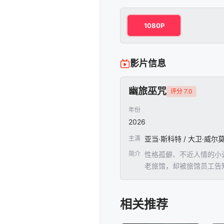
1080P
影片信息
幽旅巫咒
评分 7.0
年份
2026
主演
简介
性格孤僻、不近人情的小
老旅馆，却被旅馆员工告
不能靠近。起初，欧姆对
噩梦深渊……
相关推荐