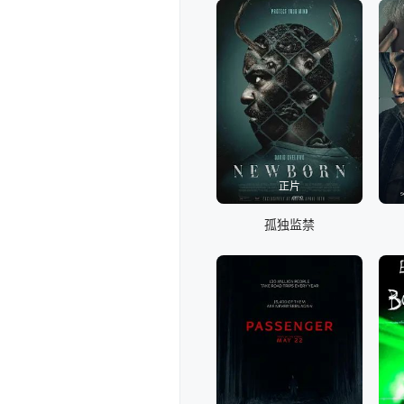
正片
孤独监禁