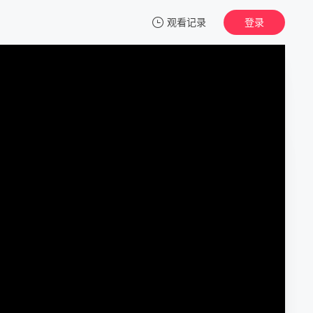
观看记录
登录
我的观影记录
幽旅巫咒
1080P
清空