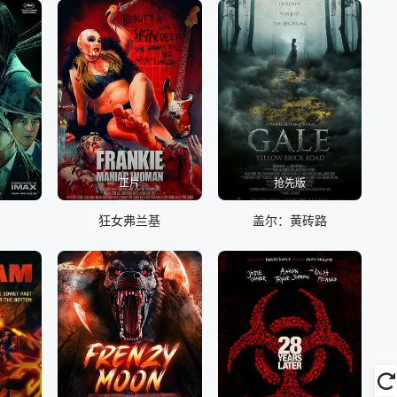
正片
抢先版
狂女弗兰基
盖尔：黄砖路