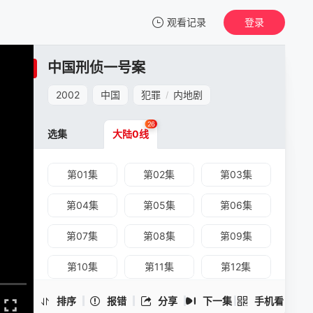
观看记录
登录
我的观影记录
中国刑侦一号案
中国刑侦一号案
第21集
2002
中国
犯罪
内地剧
/
清空
26
选集
大陆0线
第01集
第02集
第03集
中国刑侦一号案 -第21集
手机扫一扫继续看
第04集
第05集
第06集
第07集
第08集
第09集
第10集
第11集
第12集
第13集
第14集
第15集
排序
报错
分享
下一集
手机看