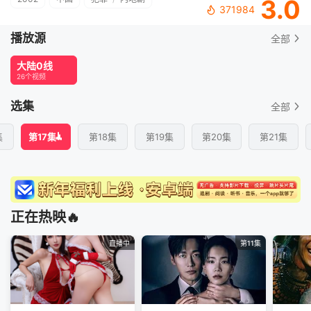
3.0
371984
播放源
全部
大陆0线
26个视频
选集
全部
集
第17集
第18集
第19集
第20集
第21集
正在热映🔥
直播中
第11集