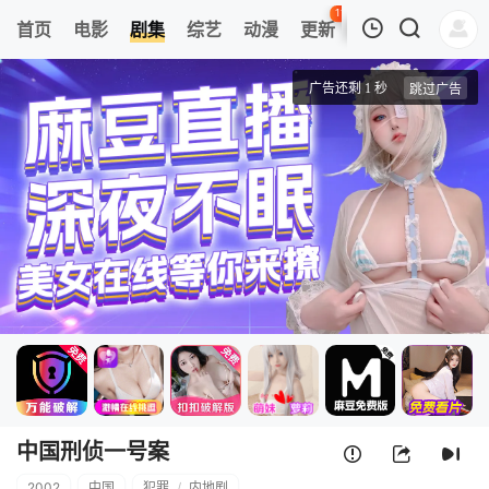
118
首页
电影
剧集
综艺
动漫
更新
热榜
APP
我的观影记录
中国刑侦一号案
第17集
清空
中国刑侦一号案
2002
中国
犯罪
/
内地剧