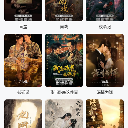
第14集
第15集
第18集
盲盒
南戏
夜语记
第22集
第23集已完结
第6集
御廷谣
我当卧底这件事
深情为饵