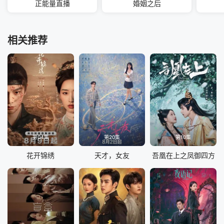
正能量直播
婚姻之后
相关推荐
第04集
第20集
第10集
花开锦绣
天才，女友
吾凰在上之凤御四方