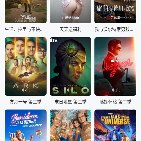
第6集
注册送8888
第10集
生活、拉里与不快乐的追求：一部美国史
天天送福利
我与沃尔特家男孩的生活 第三季
第2集
第6集
第8集
方舟一号 第三季
末日地堡 第三季
谜探休格 第二季