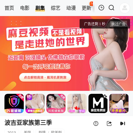
141
首页
电影
剧集
综艺
动漫
更新
热榜
APP
我的观影记录
波吉亚家族第三季
第9集
清空
波吉亚家族第三季
2013
美国
剧情
/
欧美剧