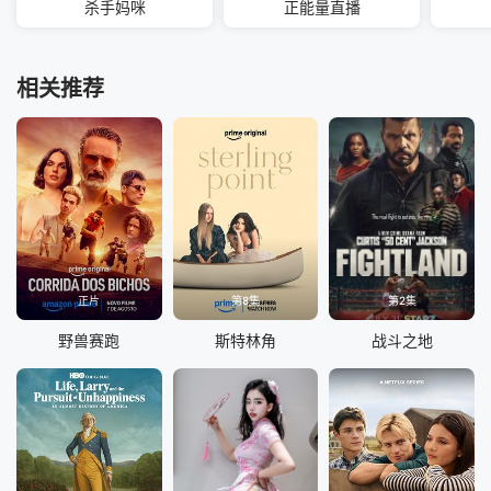
杀手妈咪
正能量直播
相关推荐
正片
第8集
第2集
野兽赛跑
斯特林角
战斗之地