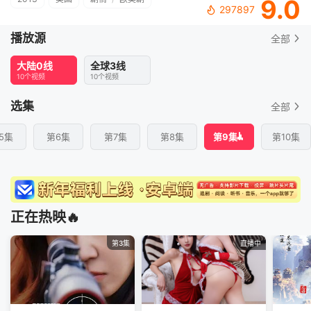
9.0
297897
播放源
全部
大陆0线
全球3线
10个视频
10个视频
选集
全部
5集
第6集
第7集
第8集
第9集
第10集
正在热映🔥
第3集
直播中