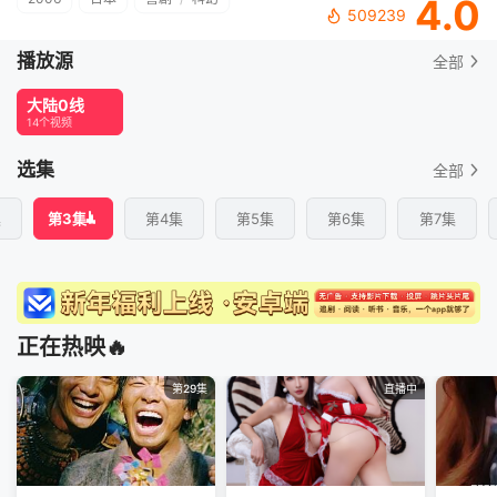
4.0
509239
播放源
全部
大陆0线
14个视频
选集
全部
集
第3集
第4集
第5集
第6集
第7集
正在热映🔥
第29集
直播中