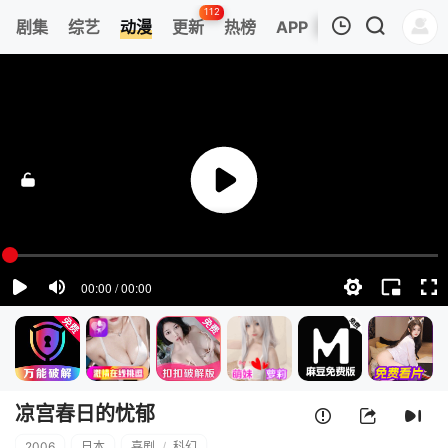
112
剧集
综艺
动漫
更新
热榜
APP
我的观影记录
凉宫春日的忧郁
第3集
清空
凉宫春日的忧郁
2006
日本
喜剧
/
科幻