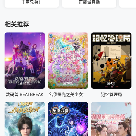
丰臣兄弟！
正能量直播
相关推荐
第42集
第26集
第4集
数码兽 BEATBREAK
名侦探光之美少女！
记忆管理局