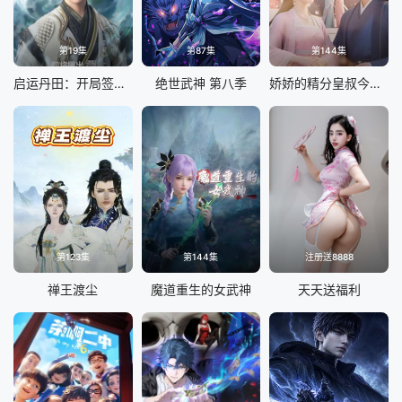
第19集
第87集
第144集
启运丹田：开局签到至尊丹田
绝世武神 第八季
娇娇的精分皇叔今天又吃醋了
第123集
第144集
注册送8888
禅王渡尘
魔道重生的女武神
天天送福利