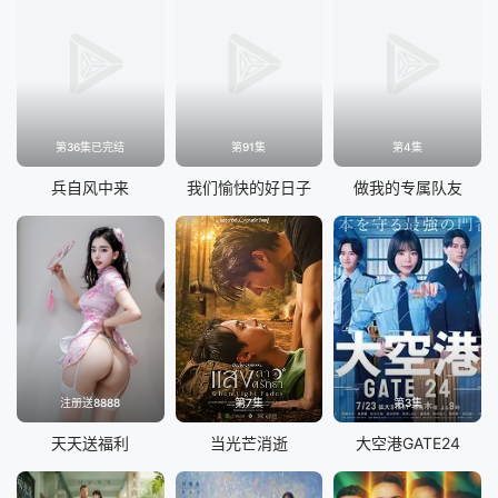
第36集已完结
第91集
第4集
兵自风中来
我们愉快的好日子
做我的专属队友
注册送8888
第7集
第3集
天天送福利
当光芒消逝
大空港GATE24