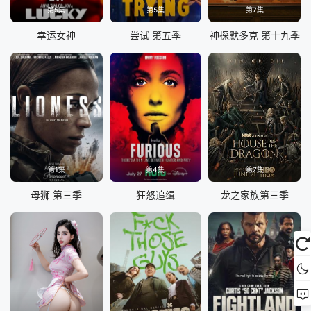
第5集
第5集
第7集
幸运女神
尝试 第五季
神探默多克 第十九季
第1集
第4集
第7集
母狮 第三季
狂怒追缉
龙之家族第三季