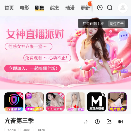
123
首页
电影
剧集
综艺
动漫
更新
热榜
APP
我的观影记录
亢奋第三季
第6集
清空
亢奋第三季
2026
美国
剧情