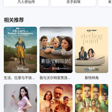
凡人修仙传
杀手妈咪
末
相关推荐
第6集
第10集
第8集
生活、拉里与不快乐的追求：一部美国史
我与沃尔特家男孩的生活 第三季
斯特林角