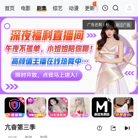
120
首页
电影
剧集
综艺
动漫
更新
热榜
APP
我的观影记录
亢奋第三季
第5集
清空
亢奋第三季
2026
美国
剧情