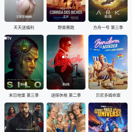
注册送8888
正片
第2集
天天送福利
野兽赛跑
方舟一号 第三季
第6集
第8集
第2集
末日地堡 第三季
谜探休格 第二季
贝尼多姆命案