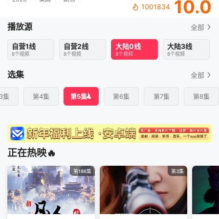
10.0
1001834
播放源
全部
自营1线
自营2线
大陆0线
大陆3线
8个视频
8个视频
8个视频
8个视频
选集
全部
3集
第4集
第5集
第6集
第7集
第8集
正在热映🔥
第186集
第3集