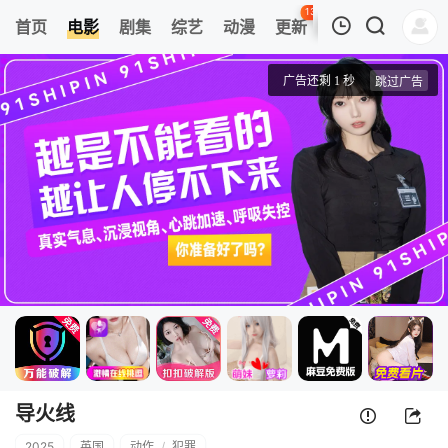
137
首页
电影
剧集
综艺
动漫
更新
热榜
APP
我的观影记录
导火线
正片
清空
导火线
2025
英国
动作
/
犯罪