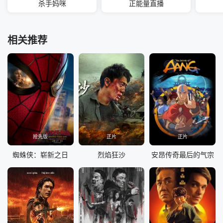
杀手妈咪
正能量直播
相关推荐
抢先版
正片
正片
蜘蛛侠：崭新之日
烈焰狂沙
安昂传奇最后的气宗