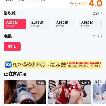
4.0
937020
播放源
全部
大陆0线
全球3线
大陆5线
大陆6线
1个视频
1个视频
1个视频
1个视频
选集
全部
正片
正在热映🔥
第3集
直播中