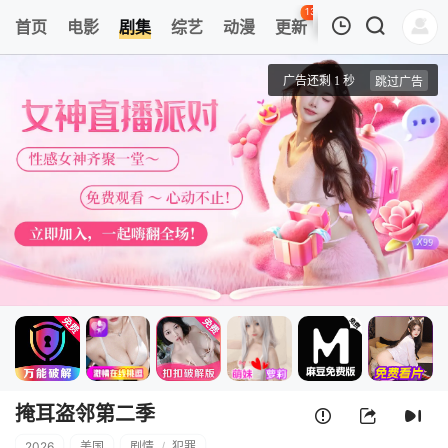
136
首页
电影
剧集
综艺
动漫
更新
热榜
APP
我的观影记录
掩耳盗邻第二季
第4集
清空
掩耳盗邻第二季
2026
美国
剧情
/
犯罪