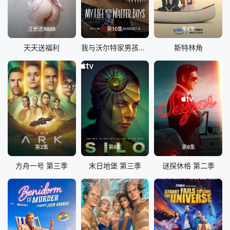
注册送8888
第10集
第8集
天天送福利
我与沃尔特家男孩的生活 第三季
斯特林角
第2集
第6集
第8集
方舟一号 第三季
末日地堡 第三季
谜探休格 第二季