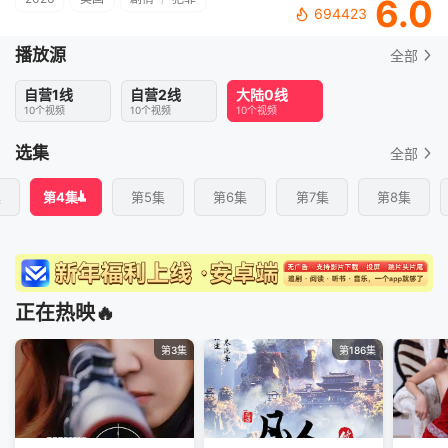
6.0
694423
播放源
全部
自营1线
自营2线
大陆0线
10个视频
10个视频
10个视频
选集
全部
集
第4集
第5集
第6集
第7集
第8集
正在热映🔥
第3集
第186集