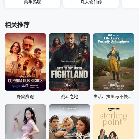
杀手妈咪
凡人修仙传
相关推荐
正片
第2集
第6集
野兽赛跑
战斗之地
生活、拉里与不快乐的追求：一部美国史