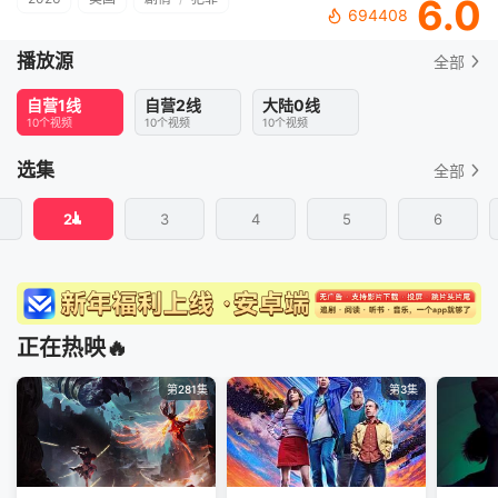
6.0
694408
播放源
全部
自营1线
自营2线
大陆0线
10个视频
10个视频
10个视频
选集
全部
2
3
4
5
6
正在热映🔥
第281集
第3集