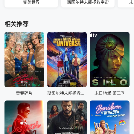
完美世界
斯图尔特未能拯救宇宙
末
相关推荐
第2集
第3集
第5集
青春碎片
斯图尔特未能拯救宇宙
末日地堡 第三季