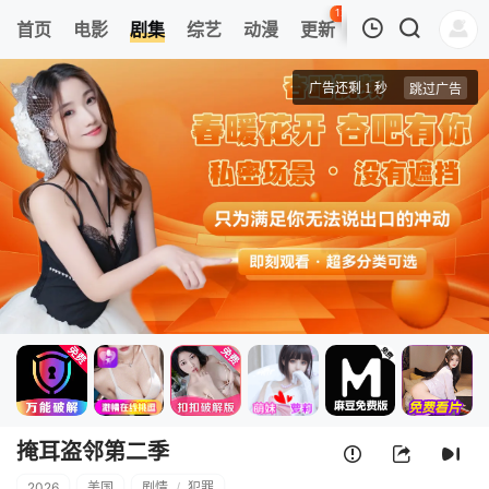
121
首页
电影
剧集
综艺
动漫
更新
热榜
APP
我的观影记录
掩耳盗邻第二季
2
清空
掩耳盗邻第二季
2026
美国
剧情
/
犯罪