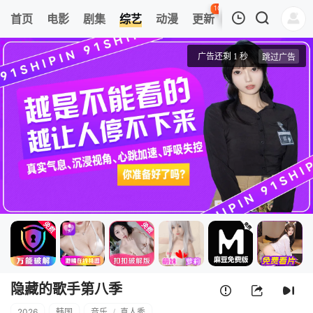
101
首页
电影
剧集
综艺
动漫
更新
热榜
APP
我的观影记录
隐藏的歌手第八季
260331
清空
隐藏的歌手第八季
2026
韩国
音乐
/
真人秀