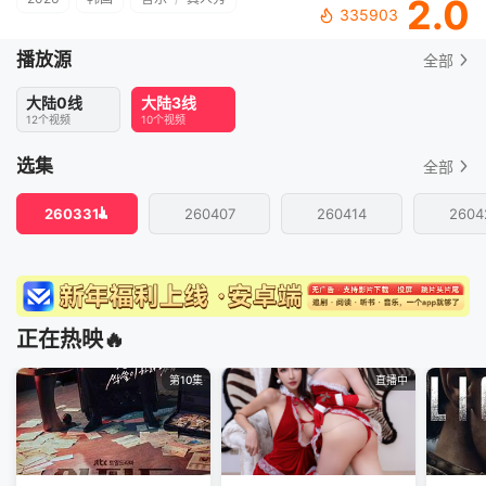
2.0
335903
播放源
全部
大陆0线
大陆3线
12个视频
10个视频
选集
全部
260331
260407
260414
2604
正在热映🔥
第10集
直播中