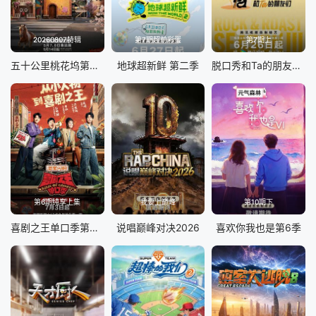
20260807特辑
第7期超前彩蛋
第7期上
五十公里桃花坞第6季
地球超新鲜 第二季
脱口秀和Ta的朋友们 第三季
第6期纯享上集
我要上巅峰
第10期下
喜剧之王单口季第三季
说唱巅峰对决2026
喜欢你我也是第6季