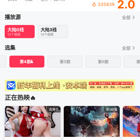
2.0
335839
播放源
全部
大陆0线
大陆3线
12个视频
10个视频
选集
全部
第4期
第5期
第6期
第
正在热映🔥
直播中
第281集