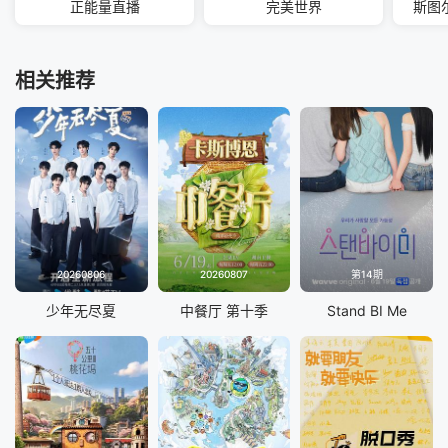
正能量直播
完美世界
斯图
相关推荐
20260806
20260807
第14期
少年无尽夏
中餐厅 第十季
Stand BI Me