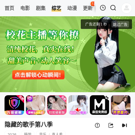
120
首页
电影
剧集
综艺
动漫
更新
热榜
APP
我的观影记录
隐藏的歌手第八季
第4期
清空
隐藏的歌手第八季
2026
韩国
音乐
/
真人秀