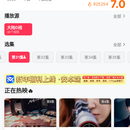
7.0
925254
播放源
全部
大陆0线
36个视频
选集
全部
集
第31集
第32集
第33集
第34集
第35集
正在热映🔥
第9集
第4集