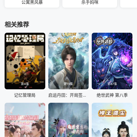
公寓黑风暴
杀手妈咪
相关推荐
第4集
第19集
第87集
记忆管理局
启运丹田：开局签到至尊丹田
绝世武神 第八季