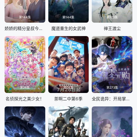
第144集
第144集
第123集
娇娇的精分皇叔今天又吃醋了
魔道重生的女武神
禅王渡尘
第26集
第04集
第273集
名侦探光之美少女！
茶啊二中第6季
全民诡异：开局掌握零元购