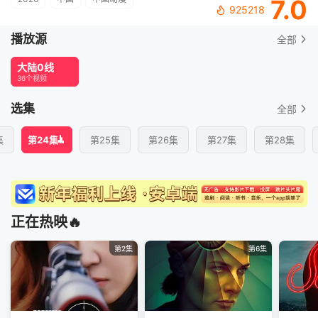
7.0
925218
播放源
全部
大陆0线
36个视频
选集
全部
集
第24集
第25集
第26集
第27集
第28集
正在热映🔥
第2集
第6集