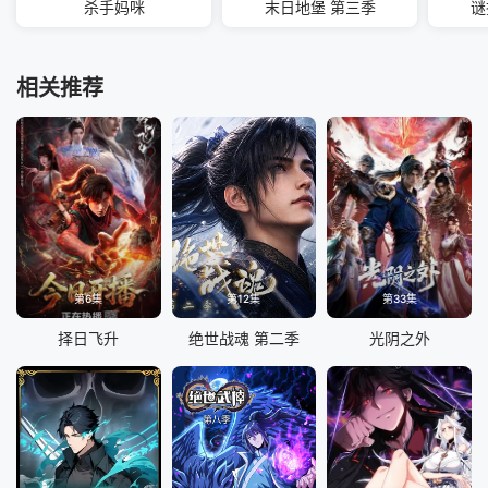
杀手妈咪
末日地堡 第三季
谜
相关推荐
第6集
第12集
第33集
择日飞升
绝世战魂 第二季
光阴之外