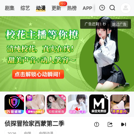
102
剧集
综艺
动漫
更新
热榜
APP
我的观影记录
侦探冒险家西蒙第二季
第24集
清空
侦探冒险家西蒙第二季
2026
中国
中国动漫