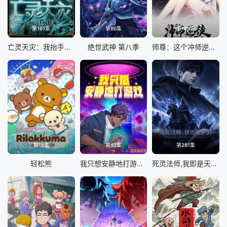
第161集
第86集
第189集
亡灵天灾：我抬手百万骨海 动态漫
绝世武神 第八季
师尊：这个冲师逆徒才不是圣子 动态漫画
第19集
第92集
第281集
轻松熊
我只想安静地打游戏第二季
死灵法师,我即是天灾(2026)