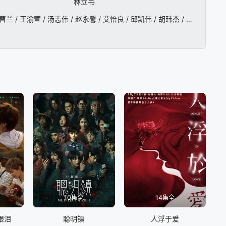
林立书
温升豪 / 安心亚 / 张榕容 / 陈邦鋆 / 庞蕾馨 / 李廷镇 / 洪暐哲 / 邹承恩 / 潘仪君 / 郭子乾 / 刘瑞琪 / 曹兰 / 王渝萱 / 汤志伟 / 赵永馨 / 艾怡良 / 邱凯伟 / 胡玮杰 / 曾向镇 / 夏腾宏 / 张再兴 / 林育品 / 童毅军 / 黄珮琪
10集全
14集全
眼泪
聪明镇
人浮于爱