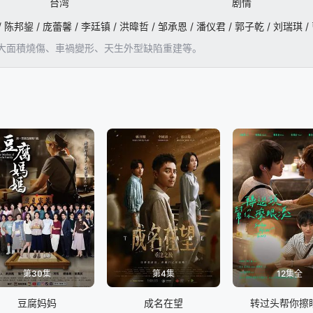
台湾
剧情
大面積燒傷、車禍變形、天生外型缺陷重建等。
第30集
第4集
12集全
豆腐妈妈
成名在望
转过头帮你擦