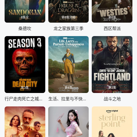
8集全
第8集完结
第6集
桑德坎
龙之家族第三季
西区帮派
第3集
第6集
第2集
行尸走肉死亡之城第三季
生活、拉里与不快乐的追求：一部美国史
战斗之地