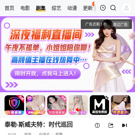
97
首页
电影
剧集
综艺
动漫
更新
热榜
APP
我的观影记录
泰勒·斯威夫特：时代巡回演唱会，一个时代的结束
第1集
清空
泰勒·斯威夫特：时代巡回
2025
美国
纪录片
/
歌舞