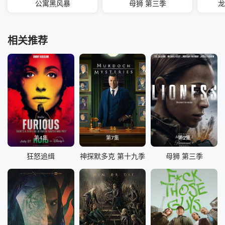
公寓黑风暴
母狮 第三季
龙
相关推荐
第4集
第7集
第2集
狂怒追缉
神探默多克 第十九季
母狮 第三季