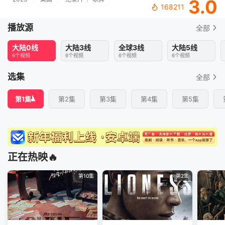
3.0
168211
播放源
全部
大陆0线
大陆3线
全球3线
大陆5线
6个视频
6个视频
6个视频
6个视频
选集
全部
第1集
第2集
第3集
第4集
第5集
正在热映🔥
第10集
第2集