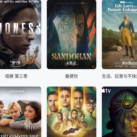
第1集
8集全
第6集
母狮 第三季
桑德坎