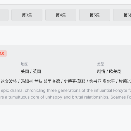
第3集
第4集
第5集
第6
.0
地区
类型
美国 / 英国
剧情 / 欧美剧
 epic drama, chronicling three generations of the influential Forsyte 
ors a tumultuous core of unhappy and brutal relationships. Soames Fo