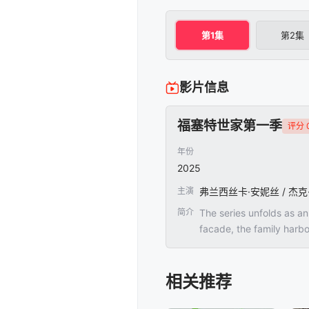
第1集
第2集
影片信息
福塞特世家第一季
评分 0
年份
2025
主演
简介
The series unfolds as an
facade, the family harb
相关推荐