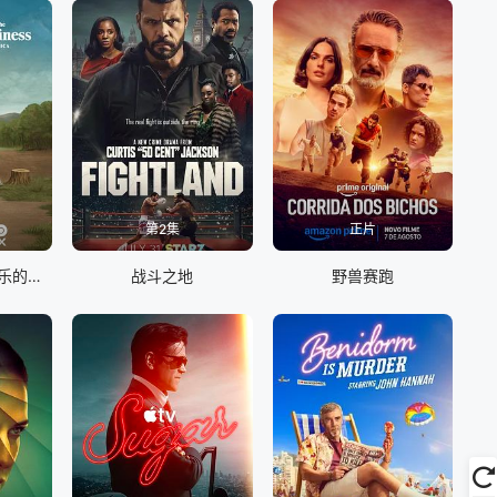
第2集
正片
生活、拉里与不快乐的追求：一部美国史
战斗之地
野兽赛跑