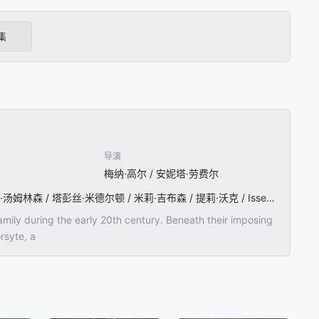
集
导演
梅纳·高尔 / 安妮塔·劳费尔
弗兰西丝卡·安妮丝 / 杰克·达文波特 / 汤姆·杜兰特·普里查德 / 史蒂芬·莫耶 / 约书亚·奥尔平 / 埃莉诺·汤姆林森 / 塔彭丝·米德尔顿 / 米莉·吉布森 / 提莉·沃克 / Issey / King / Justine / Emma / Moore / Karl-James / Langford / 莎拉·亚历山大 / 理查德·兰金 / 特里斯坦·斯特罗克 / 尼娅·阿诗 / Eleanor / Jackson / Rowan / Wallace / 约瑟特·西蒙 / 菲奥娜·巴顿
family during the early 20th century. Beneath their imposing
rsyte, a