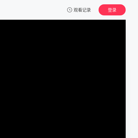
观看记录
登录
我的观影记录
福塞特世家第一季
第1集
清空