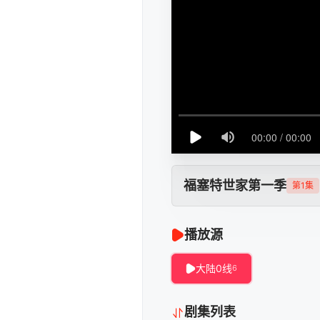
福塞特世家第一季
第1集
播放源
大陆0线
6
剧集列表