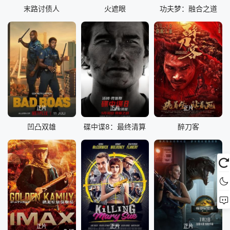
末路讨债人
火遮眼
功夫梦：融合之道
正片
正片
正片
凹凸双雄
碟中谍8：最终清算
醉刀客
正片
正片
正片