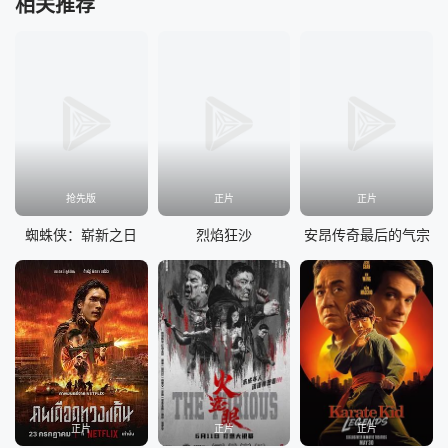
相关推荐
抢先版
正片
正片
蜘蛛侠：崭新之日
烈焰狂沙
安昂传奇最后的气宗
正片
正片
正片