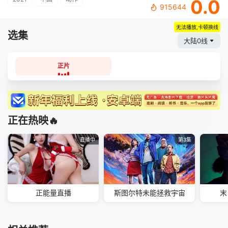
0.0
915644
无法播放,卡顿换线
选集
大陆0线
正片
正在热映🔥
直播中
第3集
正能量直播
斯图尔特未能拯救宇宙
末