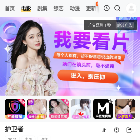
96
首页
电影
剧集
综艺
动漫
更新
热榜
APP
我的观影记录
护卫者
正片
清空
护卫者
2021
中国
动作