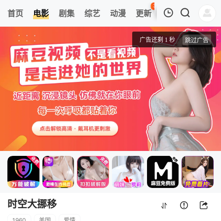
37
首页
电影
剧集
综艺
动漫
更新
热榜
APP
我的观影记录
时空大挪移
正片
清空
时空大挪移
1960
美国
爱情