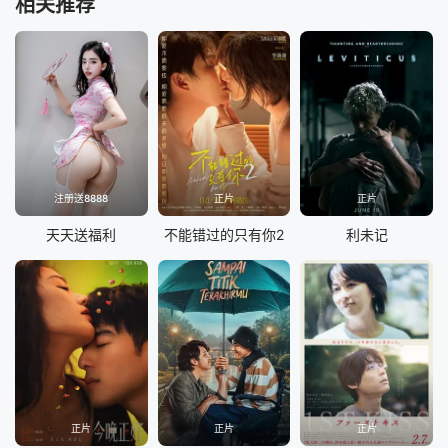
相关推荐
注册送8888
正片
正片
天天送福利
不能错过的只有你2
利未记
正片
正片
正片