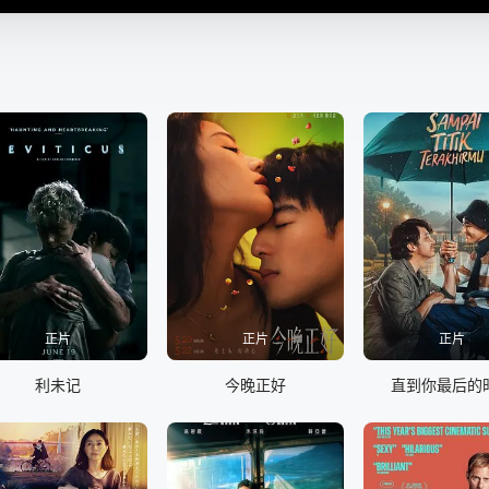
正片
正片
正片
利未记
今晚正好
直到你最后的