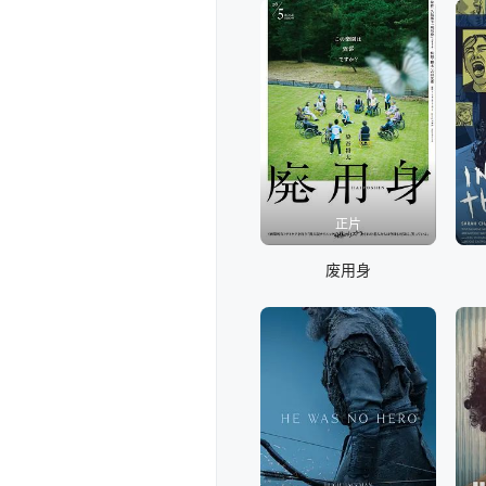
正片
废用身