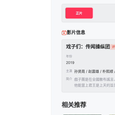
正片
影片信息
戏子们：传闻操纵团
评
年份
2019
主演
孙贤周 / 赵震雄 / 朴熙顺 
简介
戲子團是在全國散布謠言
他能當上君王是上天的旨意
相关推荐