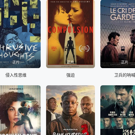
正片
正片
正片
侵入性思维
强迫
卫兵的呐