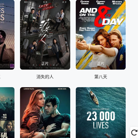
正片
正片
喊
消失的人
第八天