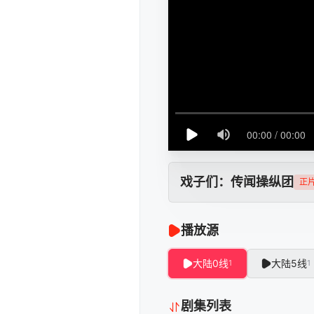
戏子们：传闻操纵团
正
播放源
大陆0线
大陆5线
1
1
剧集列表