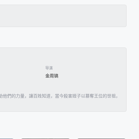
导演
金周镐
助他們的力量，讓百姓知道，當今殺害姪子以篡奪王位的世祖，