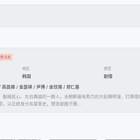
分 5.9
地区
类型
韩国
剧情
/ 高昌锡 / 金瑟祺 / 尹博 / 金玟锡 / 郑仁基
、動搖民心、左右輿論的一群人。全朝鮮最有勢力的大臣韓明澮，打算借
，以正統身分名留青史。德浩是戲子團...