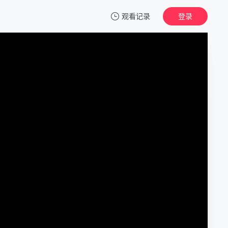
观看记录
登录
我的观影记录
戏子们：传闻操纵团
正片
清空