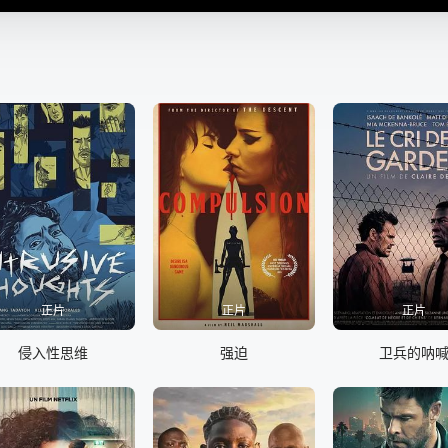
正片
正片
正片
侵入性思维
强迫
卫兵的呐