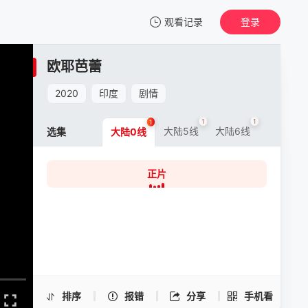
观看记录
登录
我的观影记录
欧耶芭蕾
欧耶芭蕾
正片
2020
印度
剧情
清空
1
1
1
大陆5线
大陆6线
选集
大陆0线
正片
欧耶芭蕾 -正片
手机扫一扫继续看
排序
报错
分享
手机看