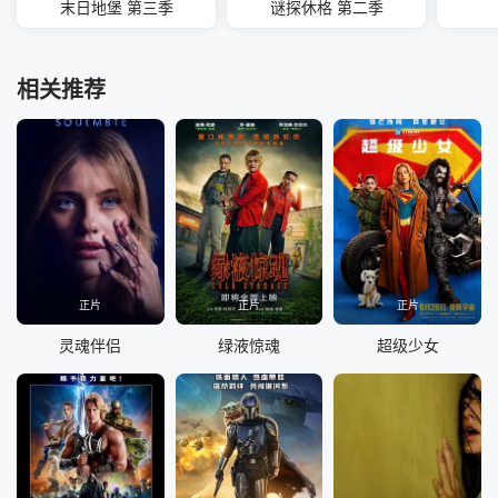
末日地堡 第三季
谜探休格 第二季
相关推荐
正片
正片
正片
灵魂伴侣
绿液惊魂
超级少女