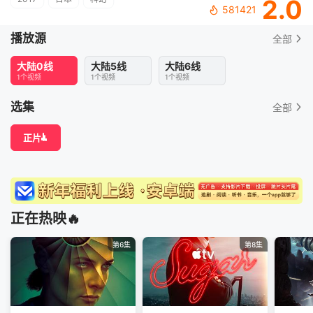
2.0
581421
播放源
全部
大陆0线
大陆5线
大陆6线
1个视频
1个视频
1个视频
选集
全部
正片
正在热映🔥
第6集
第8集