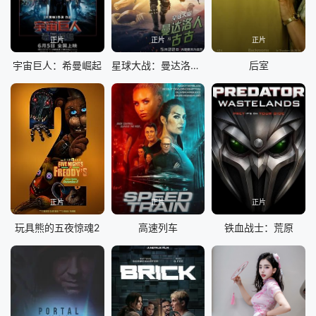
正片
正片
正片
宇宙巨人：希曼崛起
星球大战：曼达洛人与古古
后室
正片
正片
正片
玩具熊的五夜惊魂2
高速列车
铁血战士：荒原