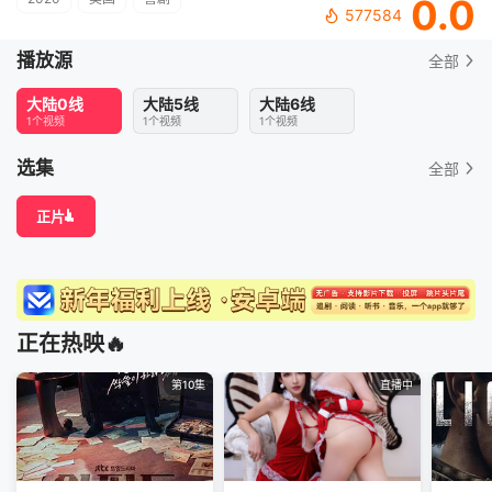
0.0
577584
播放源
全部
大陆0线
大陆5线
大陆6线
1个视频
1个视频
1个视频
选集
全部
正片
正在热映🔥
第10集
直播中