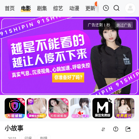
37
首页
电影
剧集
综艺
动漫
更新
热榜
APP
我的观影记录
小故事
正片
清空
小故事
2021
印度
剧情