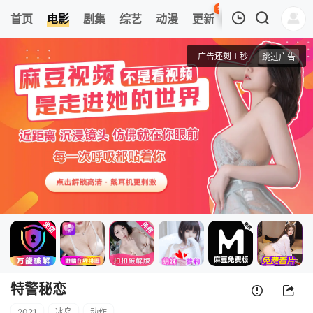
96
首页
电影
剧集
综艺
动漫
更新
热榜
APP
我的观影记录
特警秘恋
正片
清空
特警秘恋
2021
冰岛
动作