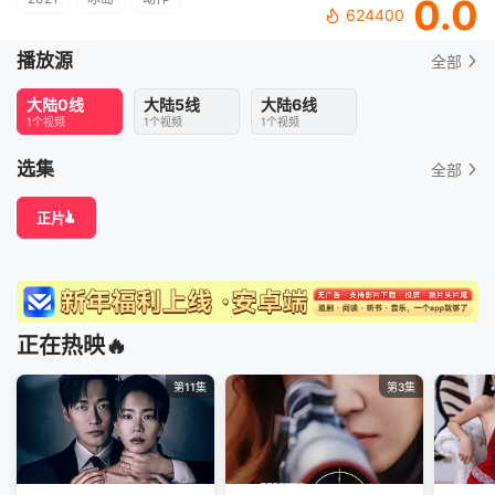
0.0
624400
播放源
全部
大陆0线
大陆5线
大陆6线
1个视频
1个视频
1个视频
选集
全部
正片
正在热映🔥
第11集
第3集