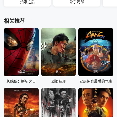
婚姻之后
杀手妈咪
相关推荐
抢先版
正片
正片
蜘蛛侠：崭新之日
烈焰狂沙
安昂传奇最后的气宗