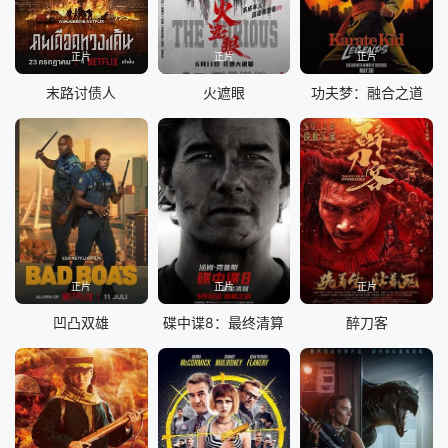
正片
正片
正片
末路讨债人
火遮眼
功夫梦：融合之道
正片
正片
正片
凹凸双雄
碟中谍8：最终清算
醉刀客