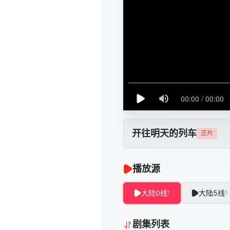
开往明天的列车
正片
播放源
大陆0线
大陆5线
1
1
剧集列表