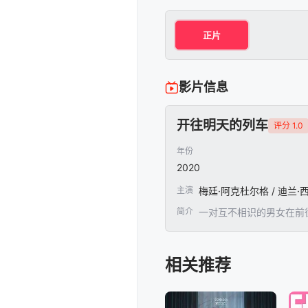
正片
影片信息
开往明天的列车
评分 1.0
年份
2020
主演
梅廷·阿克杜尔格 / 迪兰·
简介
一对互不相识的男女在前
相关推荐