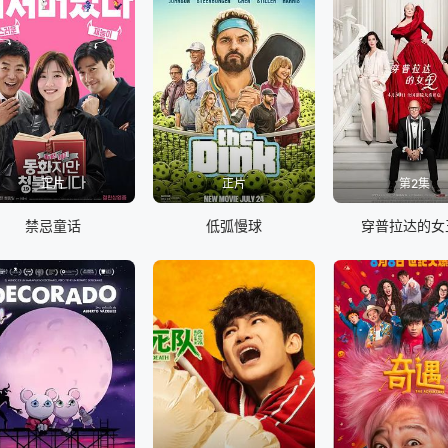
正片
正片
第2集
禁忌童话
低弧慢球
穿普拉达的女