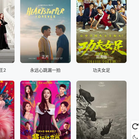
正片
高清版
王2
永远心跳漏一拍
功夫女足