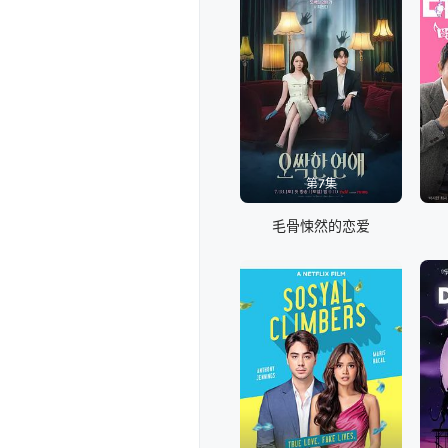
第7集
毛骨悚然的恋爱