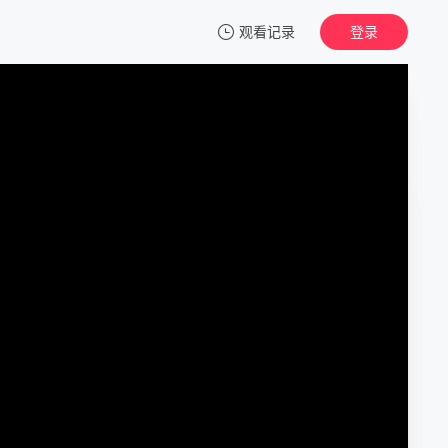
观看记录
登录
我的观影记录
开往明天的列车
正片
清空